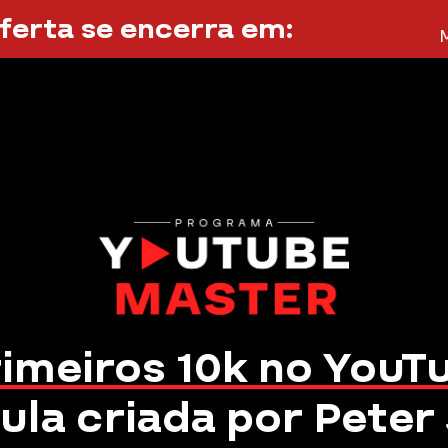
ferta se encerra em:
rimeiros 10k no YouT
ula criada por Peter