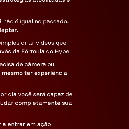
estratégias atualizadas e
á não é igual no passado…
daptar.
 simples criar vídeos que
ravés da Fórmula do Hype.
recisa de câmera ou
m mesmo ter experiência
r dia você será capaz de
 mudar completamente sua
r a entrar em ação