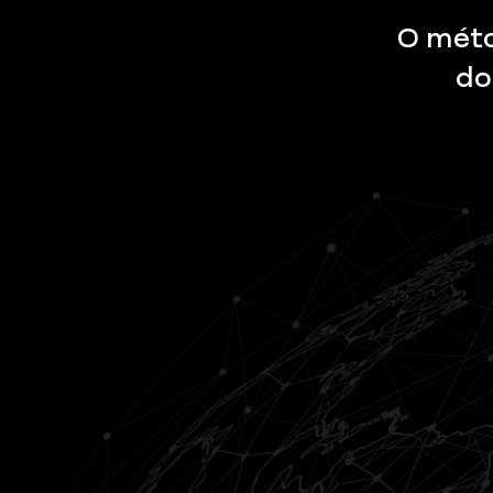
O méto
do