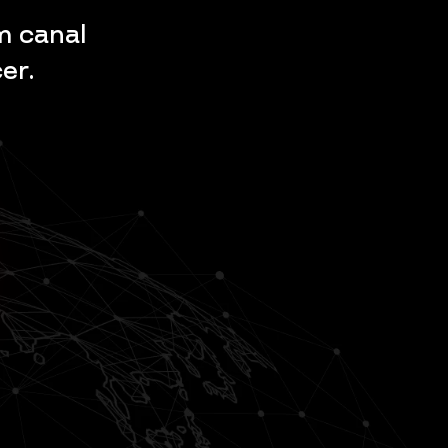
m canal
er.