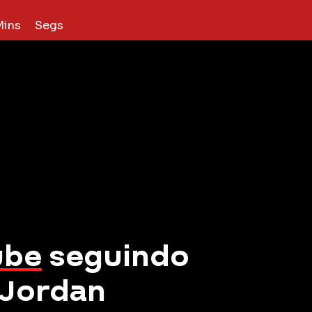
Mins
Segs
ube
seguindo
 Jordan