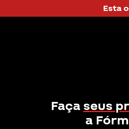
Esta o
Faça
seus p
a Fórm