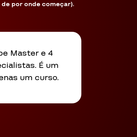
 de por onde começar).
ube Master e 4
cialistas. É um
enas um curso.