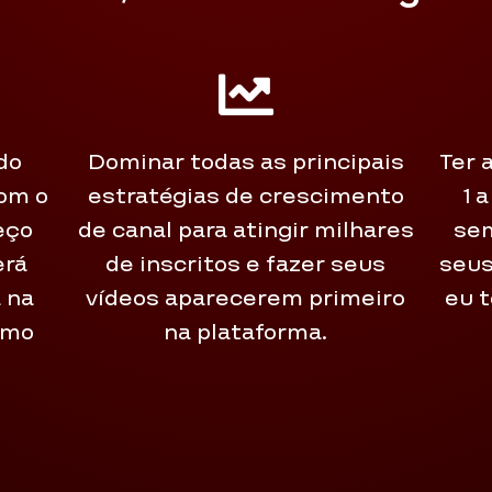
do
Dominar todas as principais
Ter 
com o
estratégias de crescimento
1 
eço
de canal para atingir milhares
sem
erá
de inscritos e fazer seus
seus
á na
vídeos aparecerem primeiro
eu t
smo
na plataforma.
o