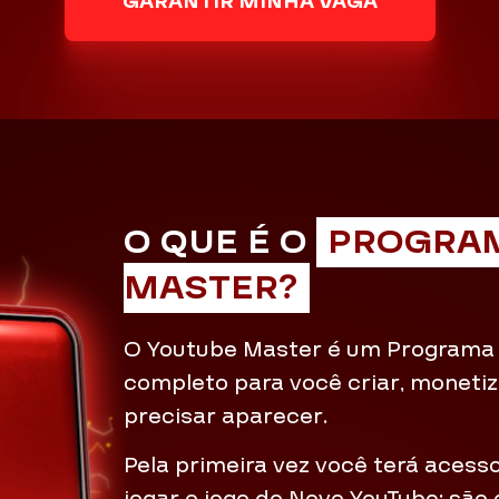
GARANTIR MINHA VAGA
O QUE É O
PROGRAM
MASTER?
O Youtube Master é um Program
completo para você criar, moneti
precisar aparecer.
Pela primeira vez você terá acess