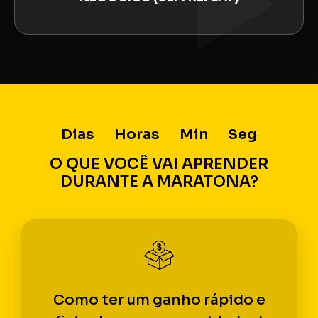
Dias
Horas
Min
Seg
O QUE VOCÊ VAI APRENDER
DURANTE A MARATONA?
Como ter um ganho rápido e