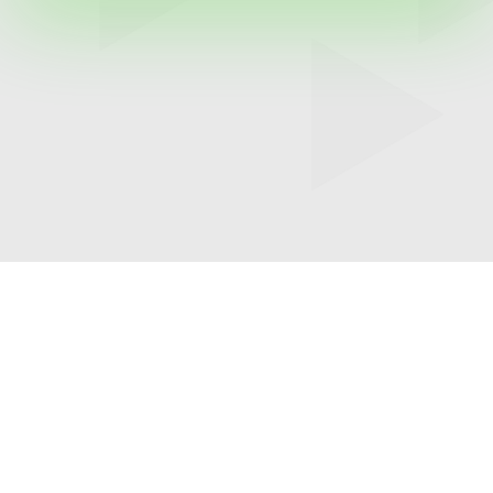
Petaxxon © 2024 – Petaxxon Informatica
LTDA (CNPJ: 04.617.572/0001-75)
Politicas de Privacidade
Termos de uso
Precisa de ajuda? Clique aqui