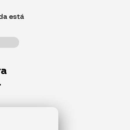
da está
ra
.