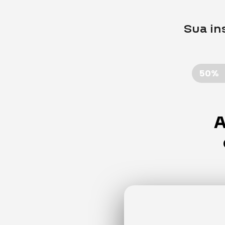
Sua in
50%
A