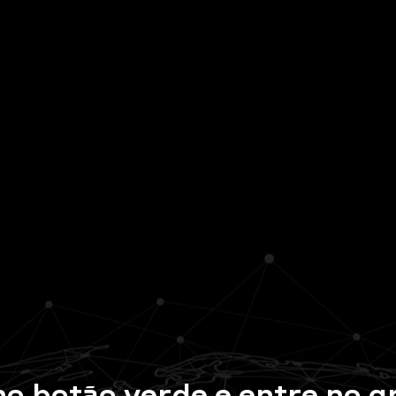
no botão verde
e entre no g