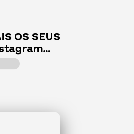
IS OS SEUS
nstagram…
i